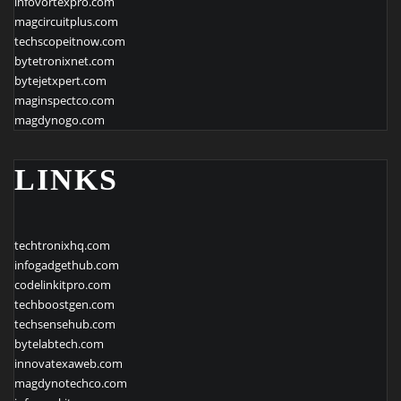
infovortexpro.com
magcircuitplus.com
techscopeitnow.com
bytetronixnet.com
bytejetxpert.com
maginspectco.com
magdynogo.com
LINKS
techtronixhq.com
infogadgethub.com
codelinkitpro.com
techboostgen.com
techsensehub.com
bytelabtech.com
innovatexaweb.com
magdynotechco.com