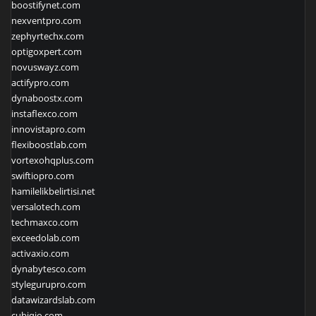
boostifynet.com
nexventpro.com
zephyrtechx.com
optigoxpert.com
novuswayz.com
actifypro.com
dynaboostx.com
instaflexco.com
innovistapro.com
flexiboostlab.com
vortexohqplus.com
swiftiopro.com
hamilelikbelirtisi.net
versalotech.com
techmaxco.com
exceedolab.com
activaxio.com
dynabytesco.com
stylegurupro.com
datawizardslab.com
cubiqio.com