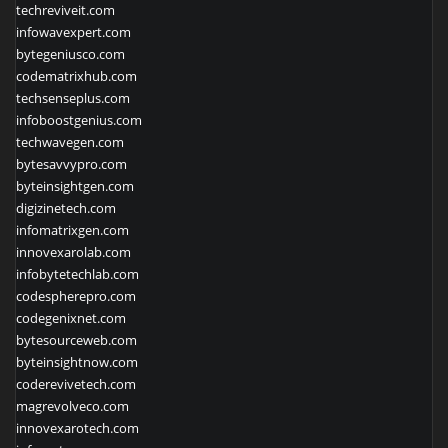
techreviveit.com
infowavexpert.com
bytegeniusco.com
codematrixhub.com
techsenseplus.com
infoboostgenius.com
techwavegen.com
bytesavvypro.com
byteinsightgen.com
digizinetech.com
infomatrixgen.com
innovexarolab.com
infobytetechlab.com
codespherepro.com
codegenixnet.com
bytesourceweb.com
byteinsightnow.com
coderevivetech.com
magrevolveco.com
innovexarotech.com