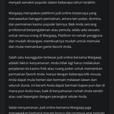
menjadi semakin populer dalam beberapa tahun terakhir.
Wargaqq merupakan platform judi online terpercaya yang
menawarkan beragam permainan, antara lain poker, domino,
dan permainan kasino populer lainnya. Baik Anda seorang
profesional berpengalaman atau pemula, selalu ada sesuatu
untuk semua orang di Wargaqq. Platform ini ramah pengguna
dan mudah dinavigasi, membuatnya mudah untuk memulai
dan mulai memainkan game favorit Anda.
Salah satu keunggulan terbesar judi online bersama Wargaqq
adalah faktor kenyamanan. Anda tidak lagi harus melakukan
perjalanan ke kasino fisik atau ruang poker untuk memainkan
permainan favorit Anda. Hanya dengan beberapa klik mouse,
Anda dapat mulai berlari dan bermain melawan lawan dari
seluruh dunia. Ini berarti Anda dapat bermain kapan pun dan di
mana pun Anda mau, baik di kenyamanan rumah Anda sendiri
atau saat bepergian dengan perangkat seluler Anda.
Selain kenyamanan, judi online bersama Wargaqq juga
menawarkan berbagai macam bonus dan promosi agar pemain