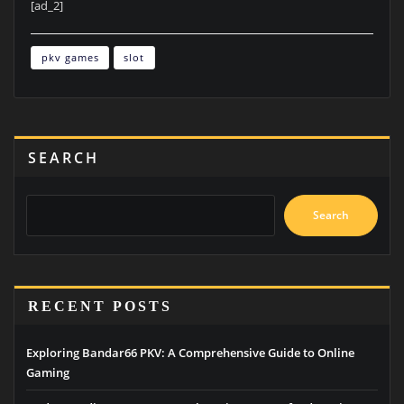
[ad_2]
pkv games
slot
SEARCH
Search
RECENT POSTS
Exploring Bandar66 PKV: A Comprehensive Guide to Online
Gaming