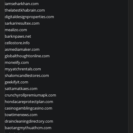
iamseharkhan.com
thelatestkhabrain.com
digitaldesignproperties.com
sarkariresultex.com
mealizo.com
barknpaws.net
cellostore.info
asmediamaker.com
globalthoughtonline.com
moneiify.com
myyatchrentals.com
shalomcandlestores.com
geekifyit.com
sattamatkaes.com
crunchyrollpremiumapk.com
hondacareprotectplan.com
casinogamblingcasino.com
towtimenews.com
draincleaningdirectory.com
baotangmythuathcm.com