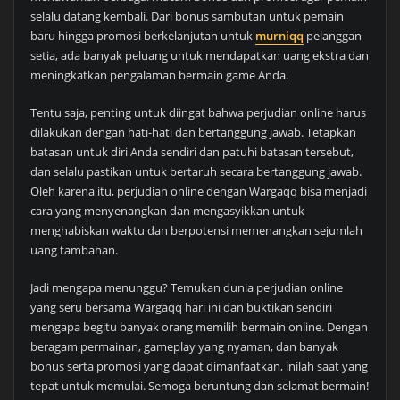
selalu datang kembali. Dari bonus sambutan untuk pemain
baru hingga promosi berkelanjutan untuk
murniqq
pelanggan
setia, ada banyak peluang untuk mendapatkan uang ekstra dan
meningkatkan pengalaman bermain game Anda.
Tentu saja, penting untuk diingat bahwa perjudian online harus
dilakukan dengan hati-hati dan bertanggung jawab. Tetapkan
batasan untuk diri Anda sendiri dan patuhi batasan tersebut,
dan selalu pastikan untuk bertaruh secara bertanggung jawab.
Oleh karena itu, perjudian online dengan Wargaqq bisa menjadi
cara yang menyenangkan dan mengasyikkan untuk
menghabiskan waktu dan berpotensi memenangkan sejumlah
uang tambahan.
Jadi mengapa menunggu? Temukan dunia perjudian online
yang seru bersama Wargaqq hari ini dan buktikan sendiri
mengapa begitu banyak orang memilih bermain online. Dengan
beragam permainan, gameplay yang nyaman, dan banyak
bonus serta promosi yang dapat dimanfaatkan, inilah saat yang
tepat untuk memulai. Semoga beruntung dan selamat bermain!