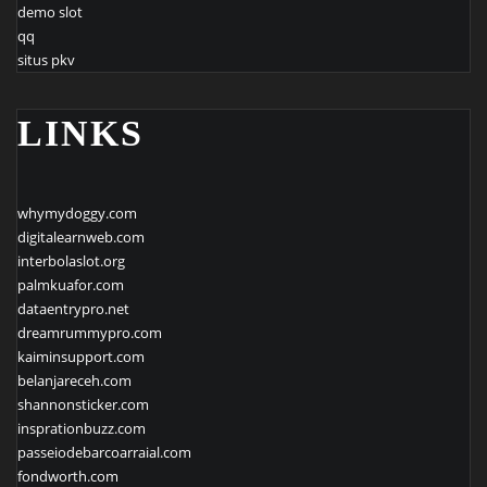
demo slot
qq
situs pkv
LINKS
whymydoggy.com
digitalearnweb.com
interbolaslot.org
palmkuafor.com
dataentrypro.net
dreamrummypro.com
kaiminsupport.com
belanjareceh.com
shannonsticker.com
insprationbuzz.com
passeiodebarcoarraial.com
fondworth.com