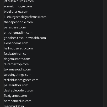
jethukukburosu.com
somniumforge.com
bloglibraries.com
luleburgaznakliyatfirmasi.com
thebapehoodie.com
parasosyal.com
enticingmuslim.com
goodhealthsoundwealth.com
elenapoems.com
hellmouseretro.com
fcsabatehran.com
dogemutants.com
duramaxtop.com
takamasoudia.com
twdoingthings.com
stellabluedesignsco.com
paulsauthor.com
desirablecodeful.com
flexigennet.com
heronameclub.com
medmarket.io