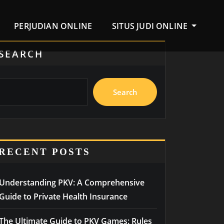
PERJUDIAN ONLINE
SITUS JUDI ONLINE
SEARCH
Search
RECENT POSTS
Understanding PKV: A Comprehensive
Guide to Private Health Insurance
The Ultimate Guide to PKV Games: Rules