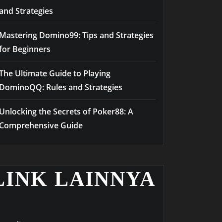
and Strategies
Mastering Domino99: Tips and Strategies
for Beginners
The Ultimate Guide to Playing
DominoQQ: Rules and Strategies
Unlocking the Secrets of Poker88: A
Comprehensive Guide
LINK LAINNYA