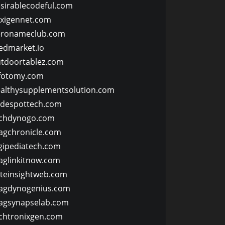
sirablecodeful.com
exigennet.com
eronameclub.com
dmarket.io
tdoortablez.com
fotomy.com
althysupplementsolution.com
despottech.com
echdynogo.com
gchronicle.com
gipediatech.com
glinkitnow.com
teinsightweb.com
agdynogenius.com
agsynapselab.com
chtronixgen.com