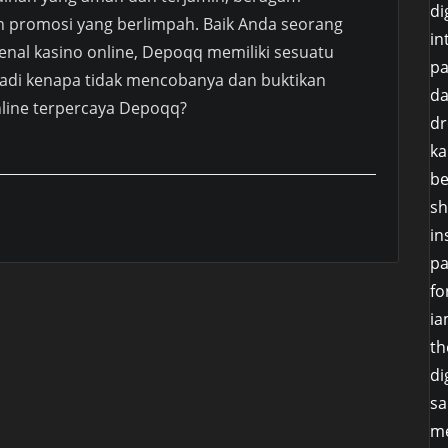
di
an promosi yang berlimpah. Baik Anda seorang
in
al kasino online, Depoqq memiliki sesuatu
pa
Jadi kenapa tidak mencobanya dan buktikan
da
nline terpercaya Depoqq?
d
ka
be
sh
in
pa
fo
i
th
di
sa
me