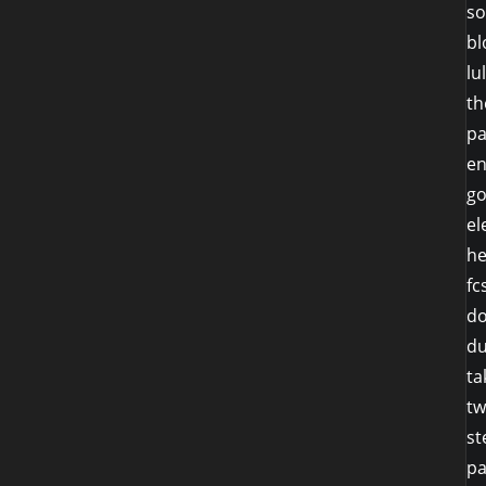
s
bl
lu
th
pa
en
go
e
he
fc
d
d
ta
tw
st
pa