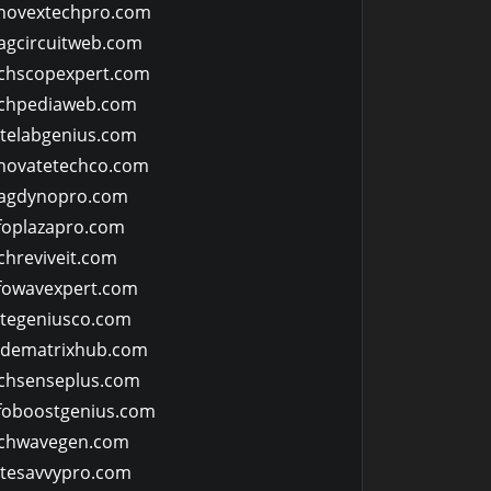
novextechpro.com
gcircuitweb.com
chscopexpert.com
chpediaweb.com
telabgenius.com
novatetechco.com
agdynopro.com
foplazapro.com
chreviveit.com
fowavexpert.com
tegeniusco.com
dematrixhub.com
chsenseplus.com
foboostgenius.com
echwavegen.com
tesavvypro.com