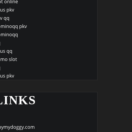
ot online
tus pkv
v qq
ominoqq pkv
ominoqq
q
tus qq
mo slot
q
tus pkv
LINKS
hymydoggy.com