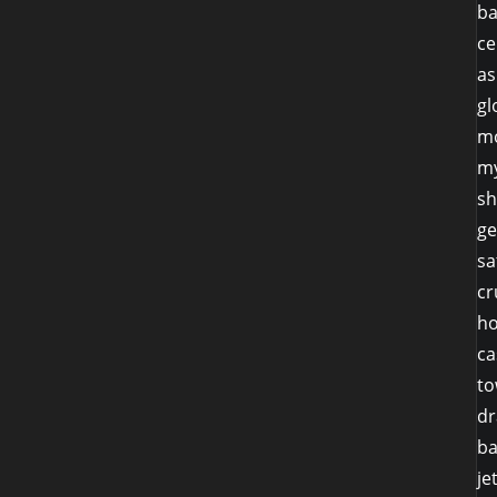
ba
ce
a
gl
mo
my
sh
ge
sa
cr
ho
ca
t
dr
b
je