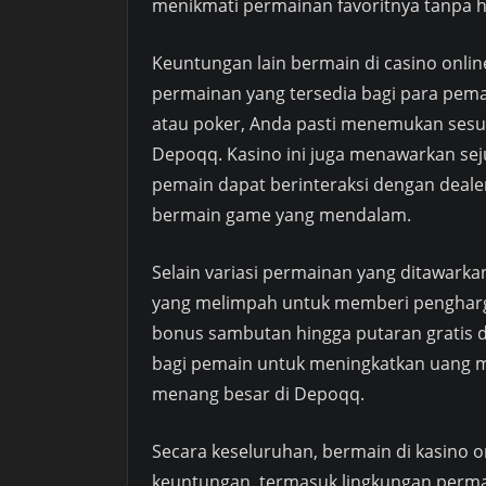
menikmati permainan favoritnya tanpa h
Keuntungan lain bermain di casino onli
permainan yang tersedia bagi para pemai
atau poker, Anda pasti menemukan sesua
Depoqq. Kasino ini juga menawarkan se
pemain dapat berinteraksi dengan deale
bermain game yang mendalam.
Selain variasi permainan yang ditawar
yang melimpah untuk memberi pengharg
bonus sambutan hingga putaran gratis 
bagi pemain untuk meningkatkan uang 
menang besar di Depoqq.
Secara keseluruhan, bermain di kasino
keuntungan, termasuk lingkungan perm