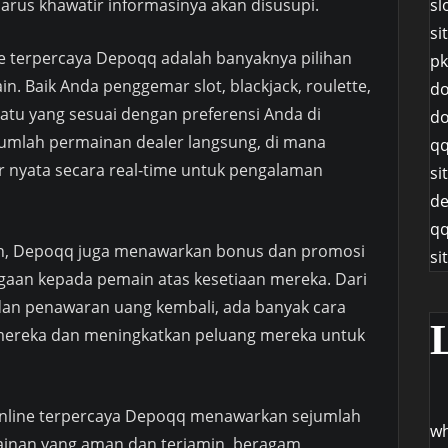
sl
arus khawatir informasinya akan disusupi.
si
ne terpercaya Depoqq adalah banyaknya pilihan
pk
n. Baik Anda penggemar slot, blackjack, roulette,
d
tu yang sesuai dengan preferensi Anda di
d
jumlah permainan dealer langsung, di mana
q
r nyata secara real-time untuk pengalaman
si
de
q
kan, Depoqq juga menawarkan bonus dan promosi
si
aan kepada pemain atas kesetiaan mereka. Dari
dan penawaran uang kembali, ada banyak cara
mereka dan meningkatkan peluang mereka untuk
 online terpercaya Depoqq menawarkan sejumlah
w
ainan yang aman dan terjamin, beragam