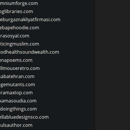
omniumforge.com
oglibraries.com
leburgaznakliyatfirmasi.com
ebapehoodie.com
rasosyal.com
ticingmuslim.com
odhealthsoundwealth.com
lenapoems.com
llmouseretro.com
sabatehran.com
ogemutants.com
uramaxtop.com
kamasoudia.com
doingthings.com
ellabluedesignsco.com
ulsauthor.com