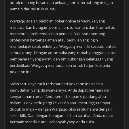
untuk menang besar, dan peluang untuk terhubung dengan
pemain dari seluruh dunia.
Wargaqq adalah platform poker online terkemuka yang
menawarkan beragam permainan, turnamen, dan fitur untuk
memenuhi preferensi setiap pemain. Baik Anda seorang
profesional berpengalaman atau pemula yang ingin
mempelajari seluk beluknya, Wargaqq memiliki sesuatu untuk
semua orang. Dengan antarmuka yang ramah pengguna, opsi
pembayaran yang aman, dan tim dukungan pelanggan yang
berdedikasi, Wargaqq memudahkan untuk terjun ke dunia
poker online.
Salah satu daya tarik terbesar dari poker online adalah
kemudahan yang ditawarkannya. Anda dapat bermain dari
kenyamanan rumah Anda sendiri, kapan saja, siang atau
malam. Tidak perlu pergi ke kasino atau menunggu tempat
duduk di meja – dengan Wargaqq, aksi selalu hanya dengan
sekali klik. Dan dengan beragam pilihan taruhan, Anda dapat
bermain sesedikit atau sebanyak yang Anda suka.