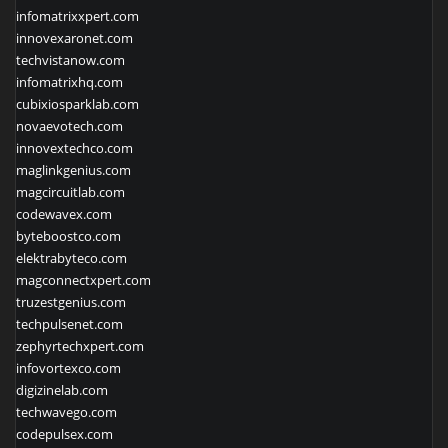
infomatrixxpert.com
innovexaronet.com
techvistanow.com
infomatrixhq.com
cubixiosparklab.com
novaevotech.com
innovextechco.com
maglinkgenius.com
magcircuitlab.com
codewavex.com
byteboostco.com
elektrabyteco.com
magconnectxpert.com
truzestgenius.com
techpulsenet.com
zephyrtechxpert.com
infovortexco.com
digizinelab.com
techwavego.com
codepulsex.com