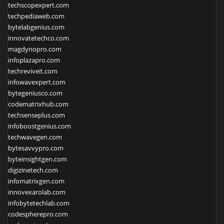
techscopexpert.com
techpediaweb.com
bytelabgenius.com
innovatetechco.com
magdynopro.com
infoplazapro.com
techreviveit.com
infowavexpert.com
bytegeniusco.com
codematrixhub.com
techsenseplus.com
infoboostgenius.com
techwavegen.com
bytesavvypro.com
byteinsightgen.com
digizinetech.com
infomatrixgen.com
innovexarolab.com
infobytetechlab.com
codespherepro.com