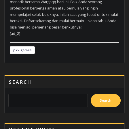
menarik bersama Wargaqq hari ini. Baik Anda seorang
profesional berpengalaman atau pemula yang ingin
mempelajari seluk-beluknya, inilah saat yang tepat untuk mulai
beraksi. Daftar sekarang dan mulai bermain – siapa tahu, Anda
bisa menjadi pemenang besar berikutnya!
[ad_2]
pkv games
SEARCH
Search