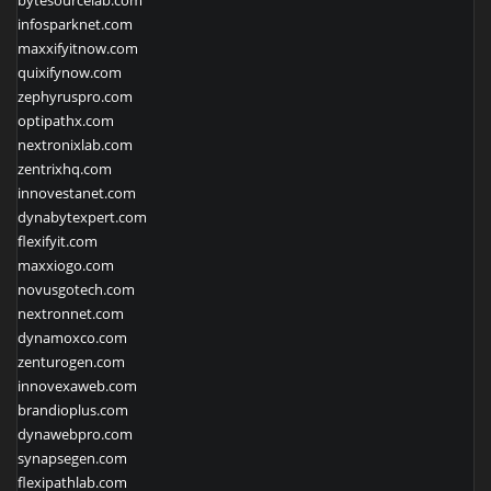
bytesourcelab.com
infosparknet.com
maxxifyitnow.com
quixifynow.com
zephyruspro.com
optipathx.com
nextronixlab.com
zentrixhq.com
innovestanet.com
dynabytexpert.com
flexifyit.com
maxxiogo.com
novusgotech.com
nextronnet.com
dynamoxco.com
zenturogen.com
innovexaweb.com
brandioplus.com
dynawebpro.com
synapsegen.com
flexipathlab.com