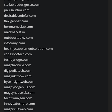
stellabluedesignsco.com
paulsauthor.com
desirablecodeful.com
flexigennet.com
heronameclub.com
medmarket.io
outdoortablez.com
infotomy.com
healthysupplementsolution.com
codespottech.com
techdynogo.com
magchronicle.com
digipediatech.com
maglinkitnow.com
byteinsightweb.com
magdynogenius.com
magsynapselab.com
techtronixgen.com
innovextechpro.com
magcircuitweb.com