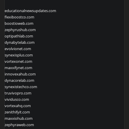
educationalnewsupdates.com
flexiboostco.com
boostioweb.com
zephyrushub.com
optipathlab.com
dynabytelab.com
evolvionet.com
synexisplus.com
vortexonet.com
maxxifynet.com
innovexahub.com
dynacorelab.com
synexistechco.com
truvivopro.com
vividusco.com
vortexahq.com
zenithifyit.com
maxxiohub.com
zephyraweb.com