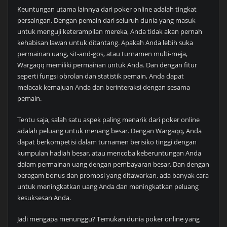
Keuntungan utama lainnya dari poker online adalah tingkat
persaingan. Dengan pemain dari seluruh dunia yang masuk
untuk menguji keterampilan mereka, Anda tidak akan pernah
kehabisan lawan untuk ditantang. Apakah Anda lebih suka
permainan uang, sit-and-gos, atau turnamen multi-meja,
Wargaqq memiliki permainan untuk Anda. Dan dengan fitur
seperti fungsi obrolan dan statistik pemain, Anda dapat
melacak kemajuan Anda dan berinteraksi dengan sesama
pemain.
Tentu saja, salah satu aspek paling menarik dari poker online
adalah peluang untuk menang besar. Dengan Wargaqq, Anda
dapat berkompetisi dalam turnamen berisiko tinggi dengan
kumpulan hadiah besar, atau mencoba keberuntungan Anda
dalam permainan uang dengan pembayaran besar. Dan dengan
beragam bonus dan promosi yang ditawarkan, ada banyak cara
untuk meningkatkan uang Anda dan meningkatkan peluang
kesuksesan Anda.
Jadi mengapa menunggu? Temukan dunia poker online yang