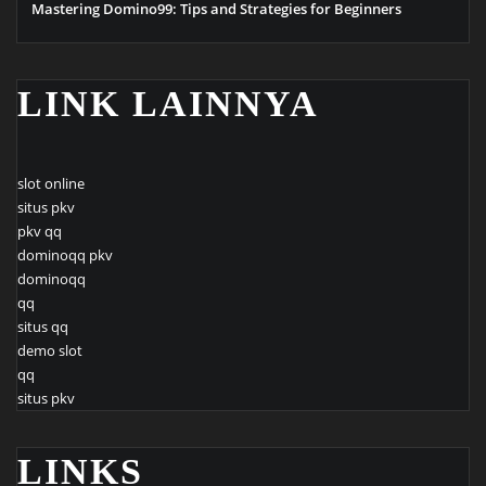
Mastering Domino99: Tips and Strategies for Beginners
LINK LAINNYA
slot online
situs pkv
pkv qq
dominoqq pkv
dominoqq
qq
situs qq
demo slot
qq
situs pkv
LINKS