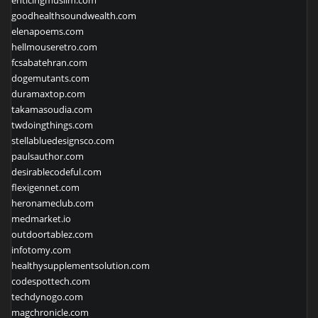
goodhealthsoundwealth.com
elenapoems.com
hellmouseretro.com
fcsabatehran.com
dogemutants.com
duramaxtop.com
takamasoudia.com
twdoingthings.com
stellabluedesignsco.com
paulsauthor.com
desirablecodeful.com
flexigennet.com
heronameclub.com
medmarket.io
outdoortablez.com
infotomy.com
healthysupplementsolution.com
codespottech.com
techdynogo.com
magchronicle.com