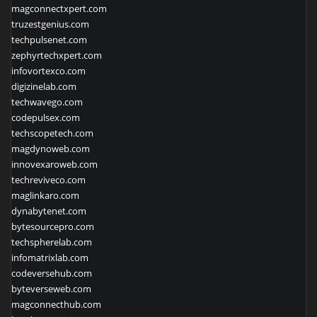
magconnectxpert.com
truzestgenius.com
techpulsenet.com
zephyrtechxpert.com
infovortexco.com
digizinelab.com
techwavego.com
codepulsex.com
techscopetech.com
magdynoweb.com
innovexaroweb.com
techreviveco.com
maglinkaro.com
dynabytenet.com
bytesourcepro.com
techspherelab.com
infomatrixlab.com
codeversehub.com
byteverseweb.com
magconnecthub.com