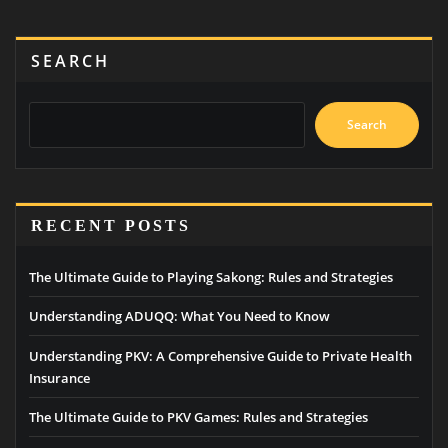
SEARCH
Search
RECENT POSTS
The Ultimate Guide to Playing Sakong: Rules and Strategies
Understanding ADUQQ: What You Need to Know
Understanding PKV: A Comprehensive Guide to Private Health
Insurance
The Ultimate Guide to PKV Games: Rules and Strategies