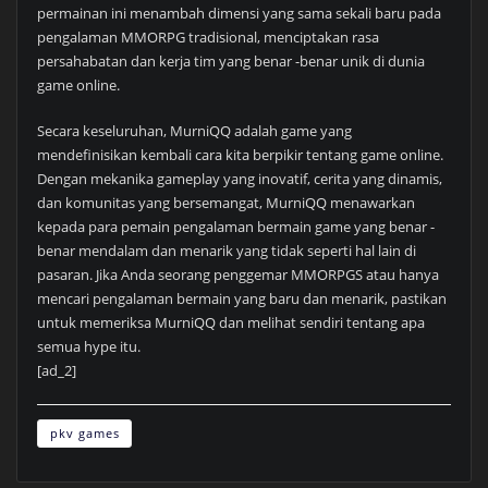
permainan ini menambah dimensi yang sama sekali baru pada
pengalaman MMORPG tradisional, menciptakan rasa
persahabatan dan kerja tim yang benar -benar unik di dunia
game online.
Secara keseluruhan, MurniQQ adalah game yang
mendefinisikan kembali cara kita berpikir tentang game online.
Dengan mekanika gameplay yang inovatif, cerita yang dinamis,
dan komunitas yang bersemangat, MurniQQ menawarkan
kepada para pemain pengalaman bermain game yang benar -
benar mendalam dan menarik yang tidak seperti hal lain di
pasaran. Jika Anda seorang penggemar MMORPGS atau hanya
mencari pengalaman bermain yang baru dan menarik, pastikan
untuk memeriksa MurniQQ dan melihat sendiri tentang apa
semua hype itu.
[ad_2]
pkv games