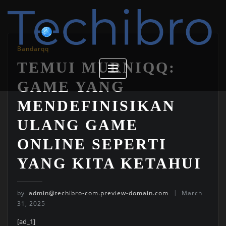
Skip
to
content
Bandarqq
TEMUI MURNIQQ:
GAME YANG
MENDEFINISIKAN
ULANG GAME
ONLINE SEPERTI
YANG KITA KETAHUI
by
admin@techibro-com.preview-domain.com
March
31, 2025
[ad_1]