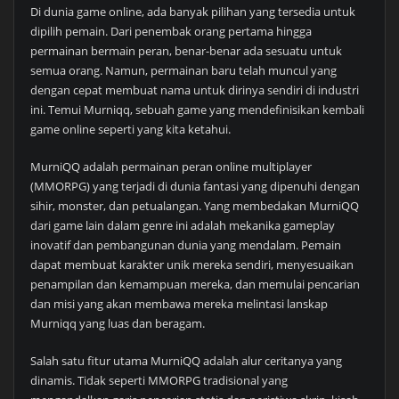
Di dunia game online, ada banyak pilihan yang tersedia untuk
dipilih pemain. Dari penembak orang pertama hingga
permainan bermain peran, benar-benar ada sesuatu untuk
semua orang. Namun, permainan baru telah muncul yang
dengan cepat membuat nama untuk dirinya sendiri di industri
ini. Temui Murniqq, sebuah game yang mendefinisikan kembali
game online seperti yang kita ketahui.
MurniQQ adalah permainan peran online multiplayer
(MMORPG) yang terjadi di dunia fantasi yang dipenuhi dengan
sihir, monster, dan petualangan. Yang membedakan MurniQQ
dari game lain dalam genre ini adalah mekanika gameplay
inovatif dan pembangunan dunia yang mendalam. Pemain
dapat membuat karakter unik mereka sendiri, menyesuaikan
penampilan dan kemampuan mereka, dan memulai pencarian
dan misi yang akan membawa mereka melintasi lanskap
Murniqq yang luas dan beragam.
Salah satu fitur utama MurniQQ adalah alur ceritanya yang
dinamis. Tidak seperti MMORPG tradisional yang