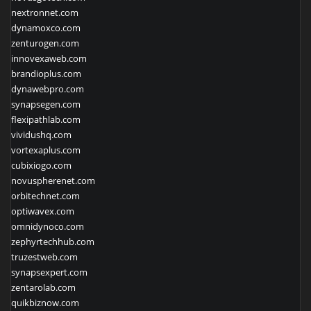
nextronnet.com
dynamoxco.com
zenturogen.com
innovexaweb.com
brandioplus.com
dynawebpro.com
synapsegen.com
flexipathlab.com
vividushq.com
vortexaplus.com
cubixiogo.com
novuspherenet.com
orbitechnet.com
optiwavex.com
omnidynoco.com
zephyrtechhub.com
truzestweb.com
synapsexpert.com
zentarolab.com
quikbiznow.com