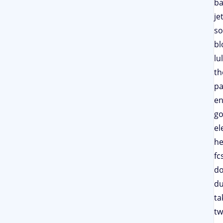
b
je
s
bl
lu
th
pa
en
go
e
he
fc
d
d
ta
tw