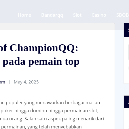
Home
Bandarqq
Slot
Casino
SBOB
 of ChampionQQ:
t pada pemain top
com
May 4, 2025
ine populer yang menawarkan berbagai macam
 poker hingga domino hingga permainan slot,
a orang. Salah satu aspek paling menarik dari
ri permainan, yang telah menyebabkan