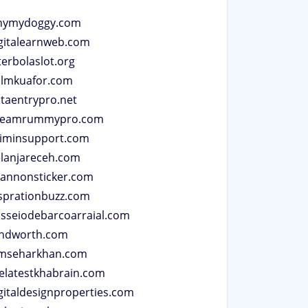
hymydoggy.com
gitalearnweb.com
terbolaslot.org
lmkuafor.com
taentrypro.net
reamrummypro.com
iminsupport.com
lanjareceh.com
annonsticker.com
sprationbuzz.com
sseiodebarcoarraial.com
ndworth.com
amseharkhan.com
elatestkhabrain.com
gitaldesignproperties.com