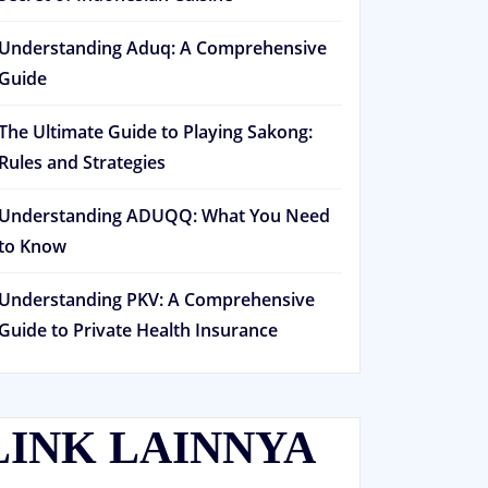
Understanding Aduq: A Comprehensive
Guide
The Ultimate Guide to Playing Sakong:
Rules and Strategies
Understanding ADUQQ: What You Need
to Know
Understanding PKV: A Comprehensive
Guide to Private Health Insurance
LINK LAINNYA