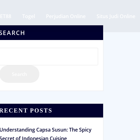
ET88
Togel
Perjudian Online
Situs Judi Online
SEARCH
Search
RECENT POSTS
Understanding Capsa Susun: The Spicy
Secret of Indonesian Cuisine