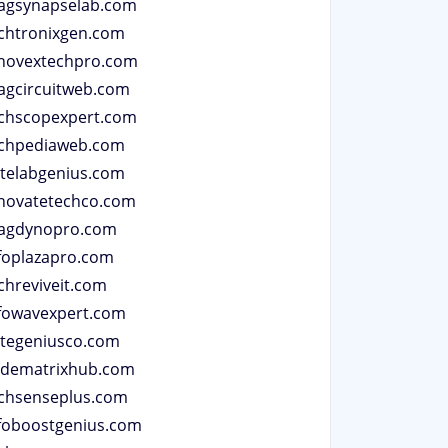
agsynapselab.com
chtronixgen.com
novextechpro.com
gcircuitweb.com
chscopexpert.com
chpediaweb.com
telabgenius.com
novatetechco.com
agdynopro.com
foplazapro.com
chreviveit.com
fowavexpert.com
tegeniusco.com
dematrixhub.com
chsenseplus.com
foboostgenius.com