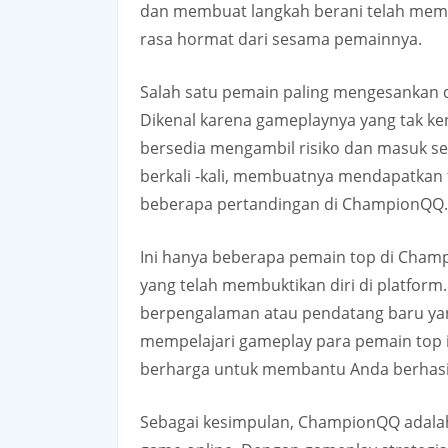
dan membuat langkah berani telah me
rasa hormat dari sesama pemainnya.
Salah satu pemain paling mengesankan 
Dikenal karena gameplaynya yang tak kena
bersedia mengambil risiko dan masuk s
berkali -kali, membuatnya mendapatkan
beberapa pertandingan di ChampionQQ.
Ini hanya beberapa pemain top di Champ
yang telah membuktikan diri di platform
berpengalaman atau pendatang baru yan
mempelajari gameplay para pemain top 
berharga untuk membantu Anda berhasi
Sebagai kesimpulan, ChampionQQ adalah