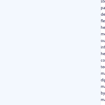
st
pa
de
fl
h
me
ou
in
he
co
t
ma
di
ma
by
m