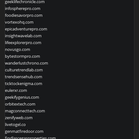
geeklifechronicle.com
infospherepro.com
foodiesavorpro.com
vortexohq.com
epicadventurepro.com
insightwavelab.com
lifeexplorerpro.com
novusgo.com
bytestormpro.com
wanderlustchrono.com
culturetrendlab.com
trendsensehub.com
ticktockenigma.com
eulerxr.com
geekifygenius.com
orbitextech.com
magconnecttech.com
zenifyweb.com
livetogel.co
genmatfiredoor.com
findlascegasproperties.com