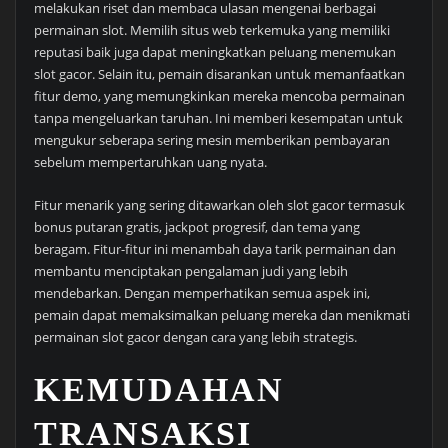
melakukan riset dan membaca ulasan mengenai berbagai
permainan slot. Memilih situs web terkemuka yang memiliki
reputasi baik juga dapat meningkatkan peluang menemukan
slot gacor. Selain itu, pemain disarankan untuk memanfaatkan
fitur demo, yang memungkinkan mereka mencoba permainan
tanpa mengeluarkan taruhan. Ini memberi kesempatan untuk
mengukur seberapa sering mesin memberikan pembayaran
sebelum mempertaruhkan uang nyata.
Fitur menarik yang sering ditawarkan oleh slot gacor termasuk
bonus putaran gratis, jackpot progresif, dan tema yang
beragam. Fitur-fitur ini menambah daya tarik permainan dan
membantu menciptakan pengalaman judi yang lebih
mendebarkan. Dengan memperhatikan semua aspek ini,
pemain dapat memaksimalkan peluang mereka dan menikmati
permainan slot gacor dengan cara yang lebih strategis.
KEMUDAHAN
TRANSAKSI