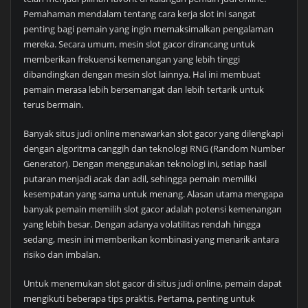
Pemahaman mendalam tentang cara kerja slot ini sangat
penting bagi pemain yang ingin memaksimalkan pengalaman
mereka. Secara umum, mesin slot gacor dirancang untuk
memberikan frekuensi kemenangan yang lebih tinggi
dibandingkan dengan mesin slot lainnya. Hal ini membuat
pemain merasa lebih bersemangat dan lebih tertarik untuk
terus bermain.
Banyak situs judi online menawarkan slot gacor yang dilengkapi
dengan algoritma canggih dan teknologi RNG (Random Number
Generator). Dengan menggunakan teknologi ini, setiap hasil
putaran menjadi acak dan adil, sehingga pemain memiliki
kesempatan yang sama untuk menang. Alasan utama mengapa
banyak pemain memilih slot gacor adalah potensi kemenangan
yang lebih besar. Dengan adanya volatilitas rendah hingga
sedang, mesin ini memberikan kombinasi yang menarik antara
risiko dan imbalan.
Untuk menemukan slot gacor di situs judi online, pemain dapat
mengikuti beberapa tips praktis. Pertama, penting untuk