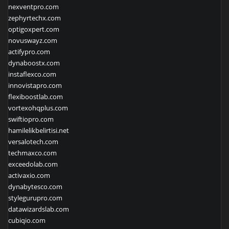
nexventpro.com
zephyrtechx.com
optigoxpert.com
novuswayz.com
actifypro.com
dynaboostx.com
instaflexco.com
innovistapro.com
flexiboostlab.com
vortexohqplus.com
swiftiopro.com
hamilelikbelirtisi.net
versalotech.com
techmaxco.com
exceedolab.com
activaxio.com
dynabytesco.com
stylegurupro.com
datawizardslab.com
cubiqio.com