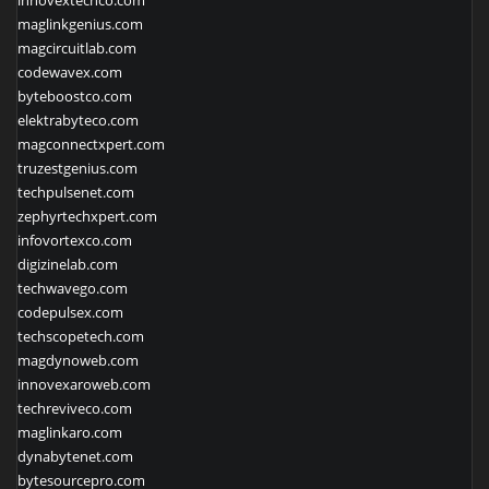
innovextechco.com
maglinkgenius.com
magcircuitlab.com
codewavex.com
byteboostco.com
elektrabyteco.com
magconnectxpert.com
truzestgenius.com
techpulsenet.com
zephyrtechxpert.com
infovortexco.com
digizinelab.com
techwavego.com
codepulsex.com
techscopetech.com
magdynoweb.com
innovexaroweb.com
techreviveco.com
maglinkaro.com
dynabytenet.com
bytesourcepro.com