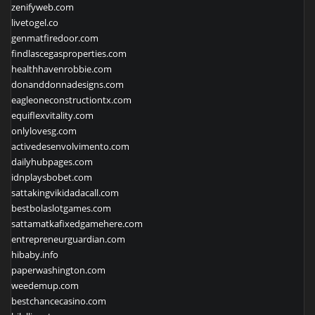
zenifyweb.com
livetogel.co
genmatfiredoor.com
findlascegasproperties.com
healthhavenrobbie.com
donanddonnadesigns.com
eagleoneconstructiontx.com
equiflexvitality.com
onlylovesg.com
activedesenvolvimento.com
dailyhubpages.com
idnplaysbobet.com
sattakingvikidadacall.com
bestbolaslotgames.com
sattamatkafixedgamehere.com
entrepreneurguardian.com
hibaby.info
paperwashington.com
weedemup.com
bestchancecasino.com