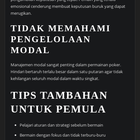
emosional cenderung membuat keputusan buruk yang dapat
merugikan.
TIDAK MEMAHAMI
PENGELOLAAN
MODAL
Manajemen modal sangat penting dalam permainan poker.
Hindari bertaruh terlalu besar dalam satu putaran agar tidak
kehilangan seluruh modal dalam waktu singkat.
TIPS TAMBAHAN
UNTUK PEMULA
Pelajari aturan dan strategi sebelum bermain
Bermain dengan fokus dan tidak terburu-buru