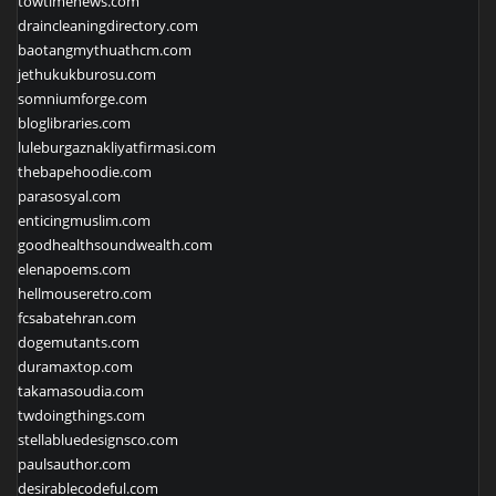
towtimenews.com
draincleaningdirectory.com
baotangmythuathcm.com
jethukukburosu.com
somniumforge.com
bloglibraries.com
luleburgaznakliyatfirmasi.com
thebapehoodie.com
parasosyal.com
enticingmuslim.com
goodhealthsoundwealth.com
elenapoems.com
hellmouseretro.com
fcsabatehran.com
dogemutants.com
duramaxtop.com
takamasoudia.com
twdoingthings.com
stellabluedesignsco.com
paulsauthor.com
desirablecodeful.com