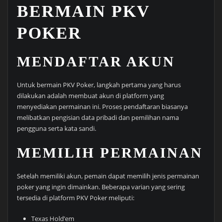
BERMAIN PKV
POKER
MENDAFTAR AKUN
Untuk bermain PKV Poker, langkah pertama yang harus
dilakukan adalah membuat akun di platform yang
menyediakan permainan ini. Proses pendaftaran biasanya
melibatkan pengisian data pribadi dan pemilihan nama
pengguna serta kata sandi.
MEMILIH PERMAINAN
Setelah memiliki akun, pemain dapat memilih jenis permainan
poker yang ingin dimainkan. Beberapa varian yang sering
tersedia di platform PKV Poker meliputi:
Texas Hold’em