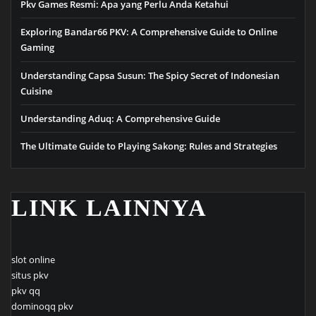
Pkv Games Resmi: Apa yang Perlu Anda Ketahui
Exploring Bandar66 PKV: A Comprehensive Guide to Online
Gaming
Understanding Capsa Susun: The Spicy Secret of Indonesian
Cuisine
Understanding Aduq: A Comprehensive Guide
The Ultimate Guide to Playing Sakong: Rules and Strategies
LINK LAINNYA
slot online
situs pkv
pkv qq
dominoqq pkv