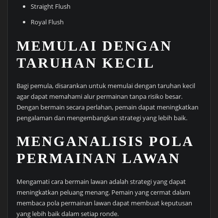
Straight Flush
Royal Flush
MEMULAI DENGAN
TARUHAN KECIL
Bagi pemula, disarankan untuk memulai dengan taruhan kecil
agar dapat memahami alur permainan tanpa risiko besar.
Dengan bermain secara perlahan, pemain dapat meningkatkan
pengalaman dan mengembangkan strategi yang lebih baik.
MENGANALISIS POLA
PERMAINAN LAWAN
Mengamati cara bermain lawan adalah strategi yang dapat
meningkatkan peluang menang. Pemain yang cermat dalam
membaca pola permainan lawan dapat membuat keputusan
yang lebih baik dalam setiap ronde.