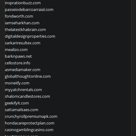
insprationbuzz.com
passeiodebarcoarraial.com
fondworth.com
iamseharkhan.com
thelatestkhabrain.com
digitaldesignproperties.com
sarkariresultex.com
mealizo.com
barknpaws.net
cellostore.info
asmediamaker.com
globalthoughtonline.com
moneiify.com
myyatchrentals.com
shalomcandlestores.com
geekifyit.com
sattamatkaes.com
crunchyrollpremiumapk.com
hondacareprotectplan.com
casinogamblingcasino.com