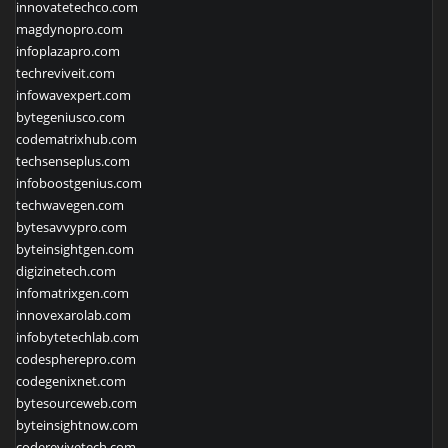
innovatetechco.com
magdynopro.com
infoplazapro.com
techreviveit.com
infowavexpert.com
bytegeniusco.com
codematrixhub.com
techsenseplus.com
infoboostgenius.com
techwavegen.com
bytesavvypro.com
byteinsightgen.com
digizinetech.com
infomatrixgen.com
innovexarolab.com
infobytetechlab.com
codespherepro.com
codegenixnet.com
bytesourceweb.com
byteinsightnow.com
coderevivetech.com