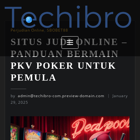
Skip
to
content
Perjudian Online
,
SBOBET88
SITUS JUDI ONLINE –
PANDUAN BERMAIN
PKV POKER UNTUK
PEMULA
by
admin@techibro-com.preview-domain.com
January
29, 2025