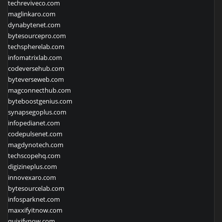
techreviveco.com
maglinkaro.com
dynabytenet.com
bytesourcepro.com
techspherelab.com
infomatrixlab.com
codeversehub.com
byteverseweb.com
magconnecthub.com
byteboostgenius.com
synapsegoplus.com
infopedianet.com
codepulsenet.com
magdynotech.com
techscopehq.com
digizineplus.com
innovexaro.com
bytesourcelab.com
infosparknet.com
maxxifyitnow.com
quixifynow.com