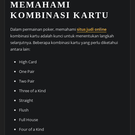
MEMAHAMI
KOMBINASI KARTU
Dalam permainan poker, memahami
situs judi online
kombinasi kartu adalah kunci untuk menentukan langkah
selanjutnya. Beberapa kombinasi kartu yang perlu diketahui
antara lain:
High Card
One Pair
Two Pair
Three of a Kind
Straight
Flush
Full House
Four of a Kind