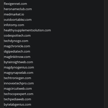
flexigennet.com
heronameclub.com
medmarket.io
outdoortablez.com
infotomy.com
healthysupplementsolution.com
codespottech.com
techdynogo.com
magchronicle.com
digipediatech.com
maglinkitnow.com
byteinsightweb.com
magdynogenius.com
magsynapselab.com
techtronixgen.com
innovextechpro.com
magcircuitweb.com
techscopexpert.com
techpediaweb.com
bytelabgenius.com