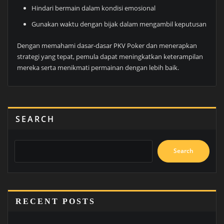
Hindari bermain dalam kondisi emosional
Gunakan waktu dengan bijak dalam mengambil keputusan
Dengan memahami dasar-dasar PKV Poker dan menerapkan
strategi yang tepat, pemula dapat meningkatkan keterampilan
mereka serta menikmati permainan dengan lebih baik.
SEARCH
Search
RECENT POSTS