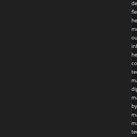
de
fl
h
me
ou
in
he
co
t
ma
di
ma
by
m
m
te