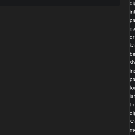
di
in
pa
da
d
ka
be
sh
in
pa
fo
i
th
di
sa
me