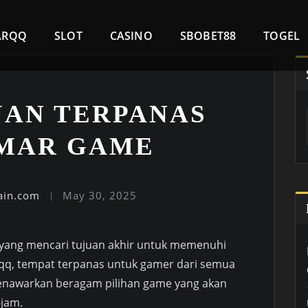
ARQQ
SLOT
CASINO
SBOBET88
TOGEL
UAN TERPANAS
EMAR GAME
ain.com
May 30, 2025
ang mencari tujuan akhir untuk memenuhi
atuqq, tempat terpanas untuk gamer dari semua
 menawarkan beragam pilihan game yang akan
jam.