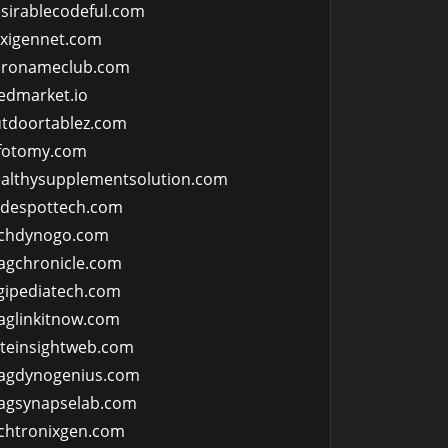
sirablecodeful.com
exigennet.com
eronameclub.com
dmarket.io
tdoortablez.com
fotomy.com
althysupplementsolution.com
despottech.com
echdynogo.com
gchronicle.com
gipediatech.com
glinkitnow.com
teinsightweb.com
agdynogenius.com
agsynapselab.com
chtronixgen.com