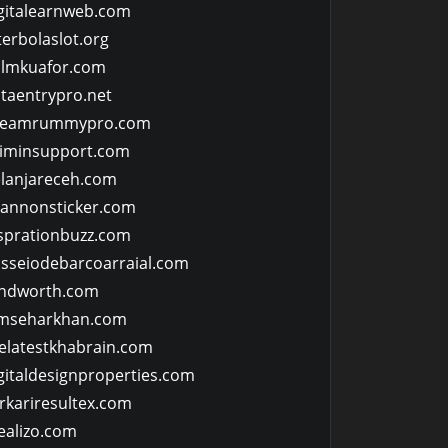
gitalearnweb.com
terbolaslot.org
lmkuafor.com
taentrypro.net
reamrummypro.com
iminsupport.com
lanjareceh.com
annonsticker.com
sprationbuzz.com
sseiodebarcoarraial.com
ndworth.com
amseharkhan.com
elatestkhabrain.com
gitaldesignproperties.com
rkariresultex.com
alizo.com