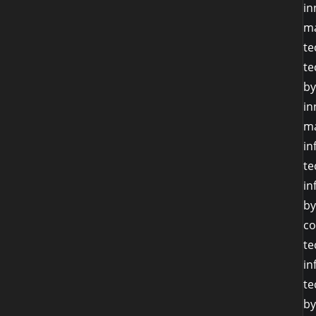
in
ma
te
te
by
in
m
in
te
in
by
co
te
in
t
by