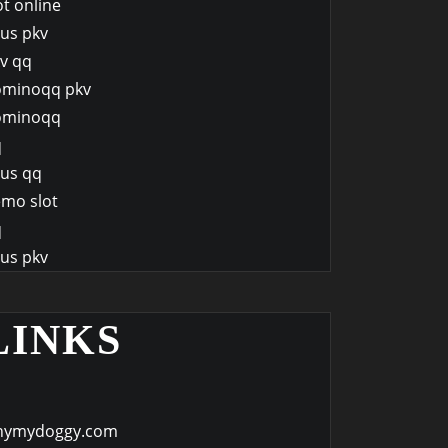
ot online
tus pkv
v qq
ominoqq pkv
ominoqq
q
tus qq
mo slot
q
tus pkv
LINKS
hymydoggy.com