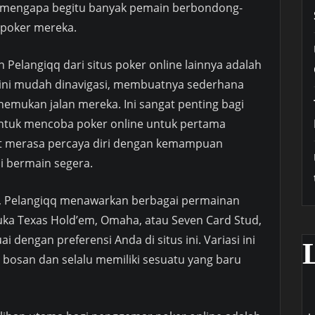
an mengapa begitu banyak pemain berbondong-
 poker mereka.
Pelangiqq dari situs poker online lainnya adalah
ini mudah dinavigasi, membuatnya sederhana
mukan jalan mereka. Ini sangat penting bagi
ntuk mencoba poker online untuk pertama
at merasa percaya diri dengan kemampuan
i bermain segera.
, Pelangiqq menawarkan berbagai permainan
suka Texas Hold’em, Omaha, atau Seven Card Stud,
engan preferensi Anda di situs ini. Variasi ini
bosan dan selalu memiliki sesuatu yang baru