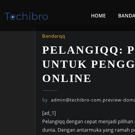
Skip
to
HOME
BAND
content
Bandarqq
PELANGIQQ: P
UNTUK PENG
ONLINE
by
admin@techibro-com.preview-dom
[ad_1]
Pelangiqq dengan cepat menjadi pilihan
dunia. Dengan antarmuka yang ramah p