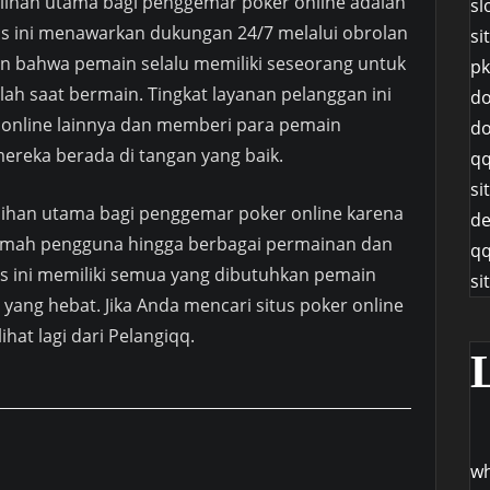
ilihan utama bagi penggemar poker online adalah
sl
tus ini menawarkan dukungan 24/7 melalui obrolan
si
an bahwa pemain selalu memiliki seseorang untuk
pk
ah saat bermain. Tingkat layanan pelanggan ini
d
 online lainnya dan memberi para pemain
d
reka berada di tangan yang baik.
q
si
ilihan utama bagi penggemar poker online karena
de
ramah pengguna hingga berbagai permainan dan
q
us ini memiliki semua yang dibutuhkan pemain
si
yang hebat. Jika Anda mencari situs poker online
hat lagi dari Pelangiqq.
w