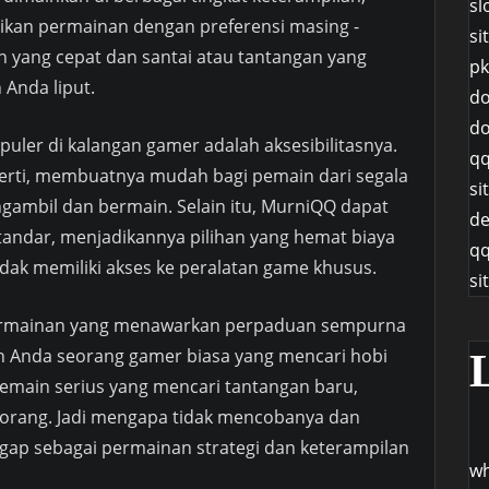
sl
an permainan dengan preferensi masing -
si
 yang cepat dan santai atau tantangan yang
pk
 Anda liput.
d
d
uler di kalangan gamer adalah aksesibilitasnya.
q
erti, membuatnya mudah bagi pemain dari segala
si
ngambil dan bermain. Selain itu, MurniQQ dapat
de
tandar, menjadikannya pilihan yang hemat biaya
q
ak memiliki akses ke peralatan game khusus.
si
permainan yang menawarkan perpaduan sempurna
ah Anda seorang gamer biasa yang mencari hobi
main serius yang mencari tantangan baru,
orang. Jadi mengapa tidak mencobanya dan
gap sebagai permainan strategi dan keterampilan
w