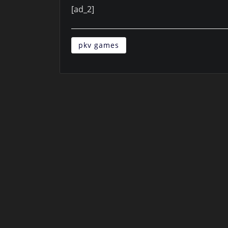
[ad_2]
pkv games