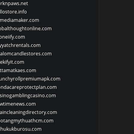
rknpaws.net
llostore.info
smediamaker.com
obalthoughtonline.com
neiify.com
yatchrentals.com
alomcandlestores.com
ekifyit.com
ttamatkaes.com
unchyrollpremiumapk.com
ndacareprotectplan.com
sinogamblingcasino.com
owtimenews.com
aincleaningdirectory.com
aotangmythuathcm.com
thukukburosu.com