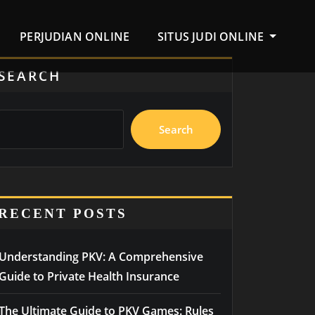
PERJUDIAN ONLINE
SITUS JUDI ONLINE
SEARCH
Search
RECENT POSTS
Understanding PKV: A Comprehensive
Guide to Private Health Insurance
The Ultimate Guide to PKV Games: Rules