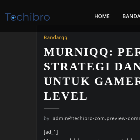
Skip
to
HOME
BAND
content
Bandarqq
MURNIQQ: PE
STRATEGI DA
UNTUK GAMER
LEVEL
by
admin@techibro-com.preview-dom
[ad_1]