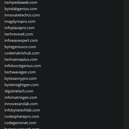
techpediaweb.com
bytelabgenius.com
innovatetechco.com
magdynopro.com
infoplazapro.com
techreviveit.com
infowavexpert.com
bytegeniusco.com
codematrixhub.com
techsenseplus.com
infoboostgenius.com
techwavegen.com
bytesavvypro.com
byteinsightgen.com
digizinetech.com
infomatrixgen.com
innovexarolab.com
infobytetechlab.com
codespherepro.com
codegenixnet.com