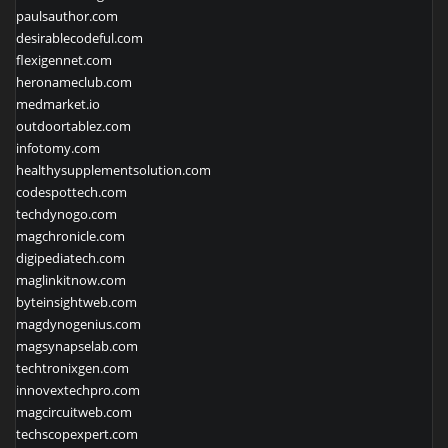
paulsauthor.com
desirablecodeful.com
flexigennet.com
heronameclub.com
medmarket.io
outdoortablez.com
infotomy.com
healthysupplementsolution.com
codespottech.com
techdynogo.com
magchronicle.com
digipediatech.com
maglinkitnow.com
byteinsightweb.com
magdynogenius.com
magsynapselab.com
techtronixgen.com
innovextechpro.com
magcircuitweb.com
techscopexpert.com