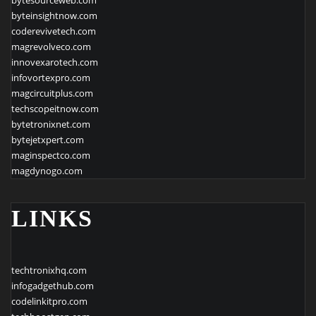
bytesourceweb.com
byteinsightnow.com
coderevivetech.com
magrevolveco.com
innovexarotech.com
infovortexpro.com
magcircuitplus.com
techscopeitnow.com
bytetronixnet.com
bytejetxpert.com
maginspectco.com
magdynogo.com
LINKS
techtronixhq.com
infogadgethub.com
codelinkitpro.com