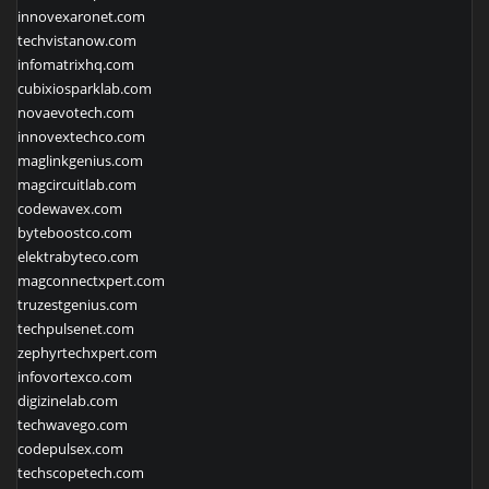
innovexaronet.com
techvistanow.com
infomatrixhq.com
cubixiosparklab.com
novaevotech.com
innovextechco.com
maglinkgenius.com
magcircuitlab.com
codewavex.com
byteboostco.com
elektrabyteco.com
magconnectxpert.com
truzestgenius.com
techpulsenet.com
zephyrtechxpert.com
infovortexco.com
digizinelab.com
techwavego.com
codepulsex.com
techscopetech.com