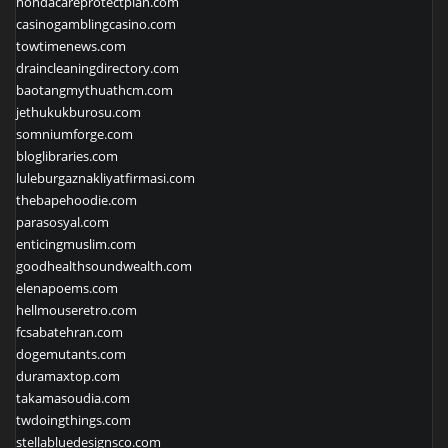
hondacareprotectplan.com
casinogamblingcasino.com
towtimenews.com
draincleaningdirectory.com
baotangmythuathcm.com
jethukukburosu.com
somniumforge.com
bloglibraries.com
luleburgaznakliyatfirmasi.com
thebapehoodie.com
parasosyal.com
enticingmuslim.com
goodhealthsoundwealth.com
elenapoems.com
hellmouseretro.com
fcsabatehran.com
dogemutants.com
duramaxtop.com
takamasoudia.com
twdoingthings.com
stellabluedesignsco.com