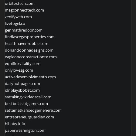
orbitextech.com
magconnecttech.com
zenifyweb.com
livetogel.co
genmatfiredoor.com
findlascegasproperties.com
healthhavenrobbie.com
donanddonnadesigns.com
eagleoneconstructiontx.com
equiflexvitality.com
onlylovesg.com
activedesenvolvimento.com
dailyhubpages.com
idnplaysbobet.com
sattakingvikidadacall.com
bestbolaslotgames.com
sattamatkafixedgamehere.com
entrepreneurguardian.com
hibaby.info
paperwashington.com