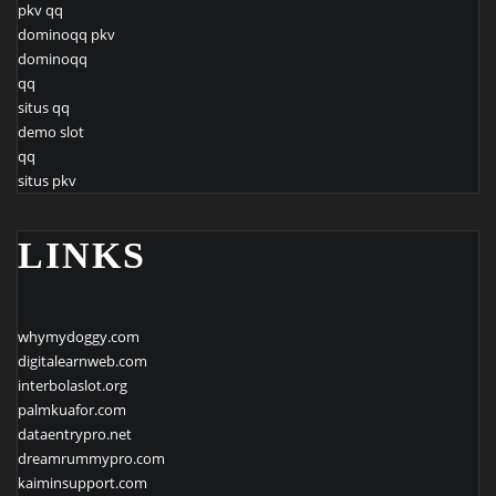
pkv qq
dominoqq pkv
dominoqq
qq
situs qq
demo slot
qq
situs pkv
LINKS
whymydoggy.com
digitalearnweb.com
interbolaslot.org
palmkuafor.com
dataentrypro.net
dreamrummypro.com
kaiminsupport.com