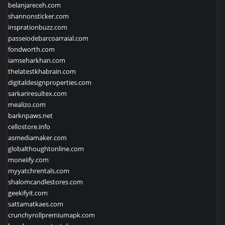
belanjareceh.com
shannonsticker.com
insprationbuzz.com
passeiodebarcoarraial.com
fondworth.com
iamseharkhan.com
thelatestkhabrain.com
digitaldesignproperties.com
sarkariresultex.com
mealizo.com
barknpaws.net
cellostore.info
asmediamaker.com
globalthoughtonline.com
moneiify.com
myyatchrentals.com
shalomcandlestores.com
geekifyit.com
sattamatkaes.com
crunchyrollpremiumapk.com