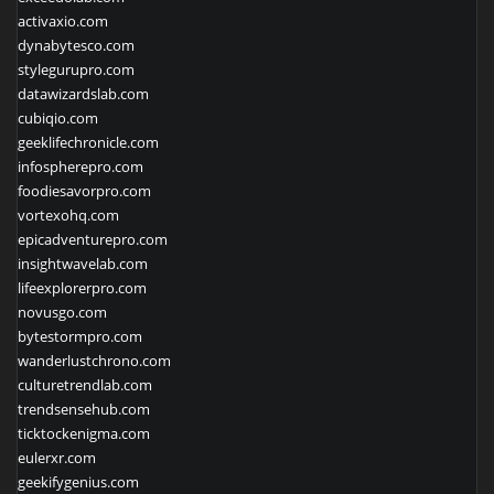
activaxio.com
dynabytesco.com
stylegurupro.com
datawizardslab.com
cubiqio.com
geeklifechronicle.com
infospherepro.com
foodiesavorpro.com
vortexohq.com
epicadventurepro.com
insightwavelab.com
lifeexplorerpro.com
novusgo.com
bytestormpro.com
wanderlustchrono.com
culturetrendlab.com
trendsensehub.com
ticktockenigma.com
eulerxr.com
geekifygenius.com