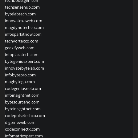
techboostgen.com
techsensehub.com
bytelabtech.com
innovatexaweb.com
magdynotechco.com
infosparkitnow.com
techvortexco.com
geekifyweb.com
infoplazatech.com
bytegeniusxpert.com
innovatebytelab.com
infobytepro.com
magbytego.com
codegeniusnet.com
infoinsightnet.com
bytesourcehq.com
byteinsightnet.com
codepulsetechco.com
digizineweb.com
codeconnectx.com
infomatrixxpert.com