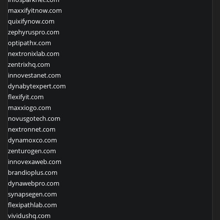
maxxifyitnow.com
quixifynow.com
zephyruspro.com
optipathx.com
nextronixlab.com
zentrixhq.com
innovestanet.com
dynabytexpert.com
flexifyit.com
maxxiogo.com
novusgotech.com
nextronnet.com
dynamoxco.com
zenturogen.com
innovexaweb.com
brandioplus.com
dynawebpro.com
synapsegen.com
flexipathlab.com
vividushq.com