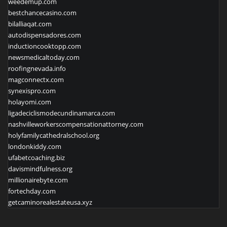
weedemup.com
bestchancecasino.com
bilalliaqat.com
autodispensadores.com
inductioncooktopp.com
newsmedicaltoday.com
roofingnevada.info
magconnectx.com
synexispro.com
holayomi.com
ligadeciclismodecundinamarca.com
nashvilleworkerscompensationattorney.com
holyfamilycathedralschool.org
londonkiddy.com
ufabetcoaching.biz
davismindfulness.org
millionairebyte.com
fortechday.com
getcaminorealestateusa.xyz