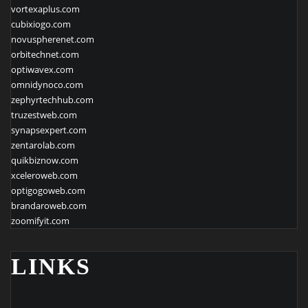
vortexaplus.com
cubixiogo.com
novuspherenet.com
orbitechnet.com
optiwavex.com
omnidynoco.com
zephyrtechhub.com
truzestweb.com
synapsexpert.com
zentarolab.com
quikbiznow.com
xceleroweb.com
optigogoweb.com
brandaroweb.com
zoomifyit.com
LINKS