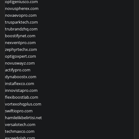
optigeniusco.com
novuspherex.com
novaevopro.com
trusparktech.com
trubrandzhq.com
boostifynet.com
nexventpro.com
zephyrtechx.com
optigoxpert.com
novuswayz.com
actifypro.com
dynaboostx.com
instaflexco.com
innovistapro.com
flexiboostlab.com
vortexohqplus.com
swiftiopro.com
hamilelikbelirtisi.net
versalotech.com
techmaxco.com
exceedolab.com