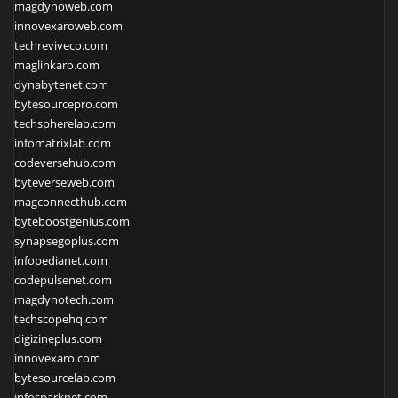
magdynoweb.com
innovexaroweb.com
techreviveco.com
maglinkaro.com
dynabytenet.com
bytesourcepro.com
techspherelab.com
infomatrixlab.com
codeversehub.com
byteverseweb.com
magconnecthub.com
byteboostgenius.com
synapsegoplus.com
infopedianet.com
codepulsenet.com
magdynotech.com
techscopehq.com
digizineplus.com
innovexaro.com
bytesourcelab.com
infosparknet.com