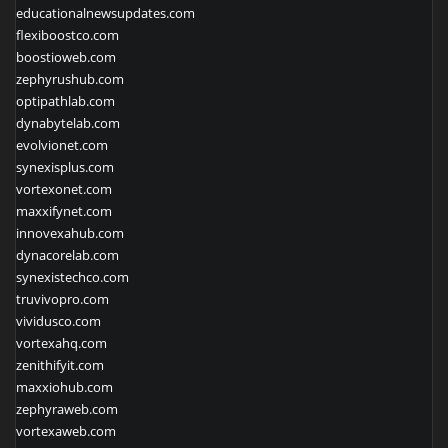
educationalnewsupdates.com
flexiboostco.com
boostioweb.com
zephyrushub.com
optipathlab.com
dynabytelab.com
evolvionet.com
synexisplus.com
vortexonet.com
maxxifynet.com
innovexahub.com
dynacorelab.com
synexistechco.com
truvivopro.com
vividusco.com
vortexahq.com
zenithifyit.com
maxxiohub.com
zephyraweb.com
vortexaweb.com