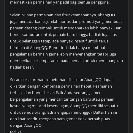
memastikan permainan yang adil bagi semua pengguna.
Selain pilihan permainan dan fitur keamanannya, AbangQQ
juga menawarkan sejumlah bonus dan promosi yang membuat
pemain datang kembali untuk mendapatkan lebih banyak. Dari
bonus sambutan untuk pemain baru hingga hadiah loyalitas
untuk pelanggan tetap, ada banyak insentif untuk terus
bermain di AbangQQ. Bonus ini tidak hanya membuat
pengalaman bermain game lebih menyenangkan tetapi juga
memberikan kesempatan kepada pemain untuk memenangkan
hadiah besar.
Secara keseluruhan, kehebohan di sekitar AbangQQ dapat
dikaitkan dengan kombinasi permainan hebat, keamanan
terbaik, dan bonus besar. Baik Anda seorang gamer
berpengalaman yang mencari tantangan baru atau pemain
kasual yang mencari kesenangan, AbangQQ memiliki sesuatu
untuk semua orang. Jadi mengapa menunggu? Daftar hari ini
dan lihat sendiri mengapa para gamer tidak pernah puas
dengan AbangQQ.
[ad_2]