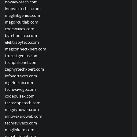
novaevotech.com
innovextechco.com
maglinkgenius.com
magcircuitlab.com
codewavex.com
byteboostco.com
elektrabyteco.com
magconnectxpert.com
truzestgenius.com
techpulsenet.com
zephyrtechxpert.com
infovortexco.com
digizinelab.com
techwavego.com
codepulsex.com
techscopetech.com
magdynoweb.com
innovexaroweb.com
techreviveco.com
maglinkaro.com
dynabytenet.com