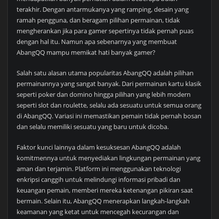
terakhir. Dengan antarmukanya yang ramping, desain yang
ramah pengguna, dan beragam pilihan permainan, tidak
mengherankan jika para gamer sepertinya tidak pernah puas
dengan hal itu. Namun apa sebenarnya yang membuat
AbangQQ mampu memikat hati banyak gamer?
Salah satu alasan utama popularitas AbangQQ adalah pilihan
permainannya yang sangat banyak. Dari permainan kartu klasik
seperti poker dan domino hingga pilihan yang lebih modern
seperti slot dan roulette, selalu ada sesuatu untuk semua orang
di AbangQQ. Variasi ini memastikan pemain tidak pernah bosan
dan selalu memiliki sesuatu yang baru untuk dicoba.
Faktor kunci lainnya dalam kesuksesan AbangQQ adalah
komitmennya untuk menyediakan lingkungan permainan yang
aman dan terjamin. Platform ini menggunakan teknologi
enkripsi canggih untuk melindungi informasi pribadi dan
keuangan pemain, memberi mereka ketenangan pikiran saat
bermain. Selain itu, AbangQQ menerapkan langkah-langkah
keamanan yang ketat untuk mencegah kecurangan dan