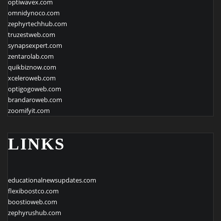
optiwavex.com
omnidynoco.com
zephyrtechhub.com
truzestweb.com
synapsexpert.com
zentarolab.com
quikbiznow.com
xceleroweb.com
optigogoweb.com
brandaroweb.com
zoomifyit.com
LINKS
educationalnewsupdates.com
flexiboostco.com
boostioweb.com
zephyrushub.com