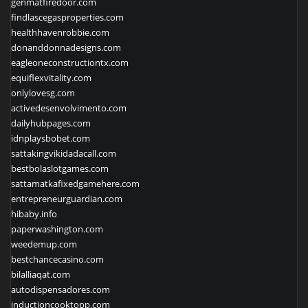
genmatfiredoor.com
findlascegasproperties.com
healthhavenrobbie.com
donanddonnadesigns.com
eagleoneconstructiontx.com
equiflexvitality.com
onlylovesg.com
activedesenvolvimento.com
dailyhubpages.com
idnplaysbobet.com
sattakingvikidadacall.com
bestbolaslotgames.com
sattamatkafixedgamehere.com
entrepreneurguardian.com
hibaby.info
paperwashington.com
weedemup.com
bestchancecasino.com
bilalliaqat.com
autodispensadores.com
inductioncooktopp.com