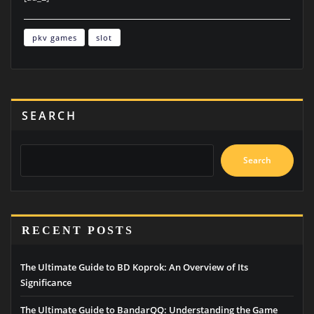
pkv games
slot
SEARCH
Search
RECENT POSTS
The Ultimate Guide to BD Koprok: An Overview of Its
Significance
The Ultimate Guide to BandarQQ: Understanding the Game