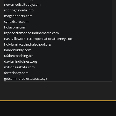
newsmedicaltoday.com
roofingnevada.info
magconnectx.com
synexispro.com
holayomi.com
ligadeciclismodecundinamarca.com
nashvilleworkerscompensationattorney.com
holyfamilycathedralschool.org
londonkiddy.com
ufabetcoaching.biz
davismindfulness.org
millionairebyte.com
fortechday.com
getcaminorealestateusa.xyz