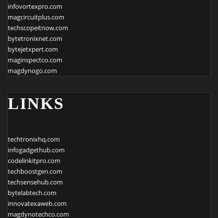
infovortexpro.com
magcircuitplus.com
techscopeitnow.com
bytetronixnet.com
bytejetxpert.com
maginspectco.com
magdynogo.com
LINKS
techtronixhq.com
infogadgethub.com
codelinkitpro.com
techboostgen.com
techsensehub.com
bytelabtech.com
innovatexaweb.com
magdynotechco.com