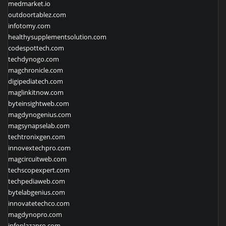
medmarket.io
outdoortablez.com
infotomy.com
healthysupplementsolution.com
codespottech.com
techdynogo.com
magchronicle.com
digipediatech.com
maglinkitnow.com
byteinsightweb.com
magdynogenius.com
magsynapselab.com
techtronixgen.com
innovextechpro.com
magcircuitweb.com
techscopexpert.com
techpediaweb.com
bytelabgenius.com
innovatetechco.com
magdynopro.com
infoplazapro.com