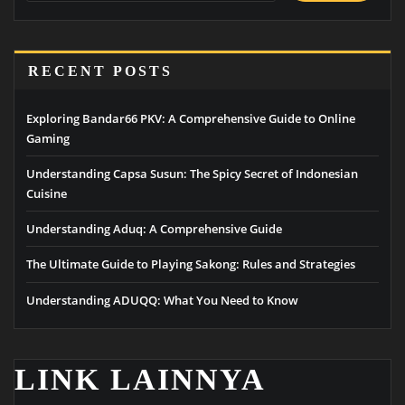
RECENT POSTS
Exploring Bandar66 PKV: A Comprehensive Guide to Online
Gaming
Understanding Capsa Susun: The Spicy Secret of Indonesian
Cuisine
Understanding Aduq: A Comprehensive Guide
The Ultimate Guide to Playing Sakong: Rules and Strategies
Understanding ADUQQ: What You Need to Know
LINK LAINNYA