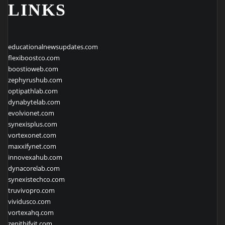
LINKS
educationalnewsupdates.com
flexiboostco.com
boostioweb.com
zephyrushub.com
optipathlab.com
dynabytelab.com
evolvionet.com
synexisplus.com
vortexonet.com
maxxifynet.com
innovexahub.com
dynacorelab.com
synexistechco.com
truvivopro.com
vividusco.com
vortexahq.com
zenithifyit.com