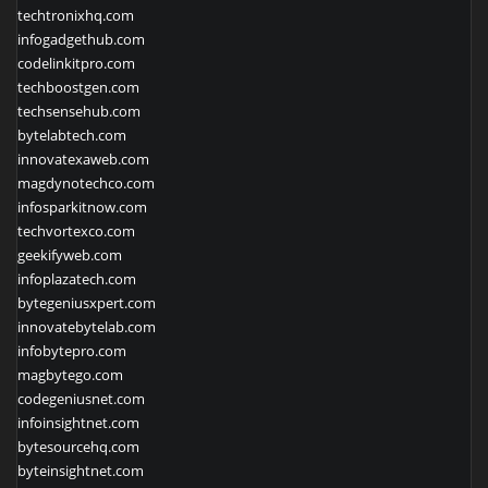
techtronixhq.com
infogadgethub.com
codelinkitpro.com
techboostgen.com
techsensehub.com
bytelabtech.com
innovatexaweb.com
magdynotechco.com
infosparkitnow.com
techvortexco.com
geekifyweb.com
infoplazatech.com
bytegeniusxpert.com
innovatebytelab.com
infobytepro.com
magbytego.com
codegeniusnet.com
infoinsightnet.com
bytesourcehq.com
byteinsightnet.com