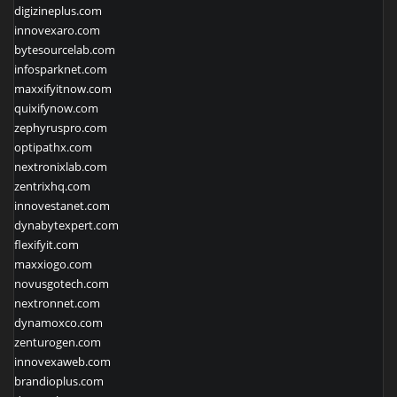
digizineplus.com
innovexaro.com
bytesourcelab.com
infosparknet.com
maxxifyitnow.com
quixifynow.com
zephyruspro.com
optipathx.com
nextronixlab.com
zentrixhq.com
innovestanet.com
dynabytexpert.com
flexifyit.com
maxxiogo.com
novusgotech.com
nextronnet.com
dynamoxco.com
zenturogen.com
innovexaweb.com
brandioplus.com