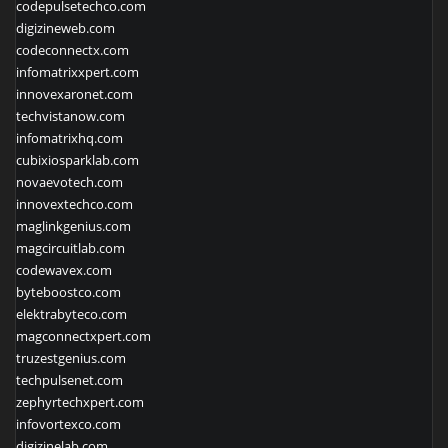
codepulsetechco.com
digizineweb.com
codeconnectx.com
infomatrixxpert.com
innovexaronet.com
techvistanow.com
infomatrixhq.com
cubixiosparklab.com
novaevotech.com
innovextechco.com
maglinkgenius.com
magcircuitlab.com
codewavex.com
byteboostco.com
elektrabyteco.com
magconnectxpert.com
truzestgenius.com
techpulsenet.com
zephyrtechxpert.com
infovortexco.com
digizinelab.com