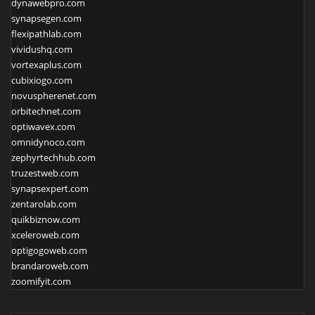
dynawebpro.com
synapsegen.com
flexipathlab.com
vividushq.com
vortexaplus.com
cubixiogo.com
novuspherenet.com
orbitechnet.com
optiwavex.com
omnidynoco.com
zephyrtechhub.com
truzestweb.com
synapsexpert.com
zentarolab.com
quikbiznow.com
xceleroweb.com
optigogoweb.com
brandaroweb.com
zoomifyit.com