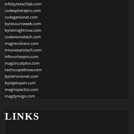
infobytetechlab.com
codespherepro.com
codegenixnet.com
bytesourceweb.com
byteinsightnow.com
coderevivetech.com
magrevolveco.com
innovexarotech.com
infovortexpro.com
magcircuitplus.com
techscopeitnow.com
bytetronixnet.com
bytejetxpert.com
maginspectco.com
magdynogo.com
LINKS