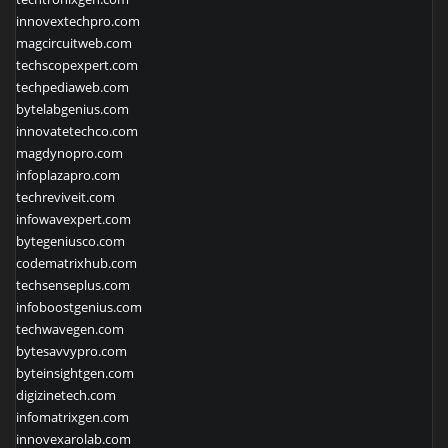
innovextechpro.com
magcircuitweb.com
techscopexpert.com
techpediaweb.com
bytelabgenius.com
innovatetechco.com
magdynopro.com
infoplazapro.com
techreviveit.com
infowavexpert.com
bytegeniusco.com
codematrixhub.com
techsenseplus.com
infoboostgenius.com
techwavegen.com
bytesavvypro.com
byteinsightgen.com
digizinetech.com
infomatrixgen.com
innovexarolab.com