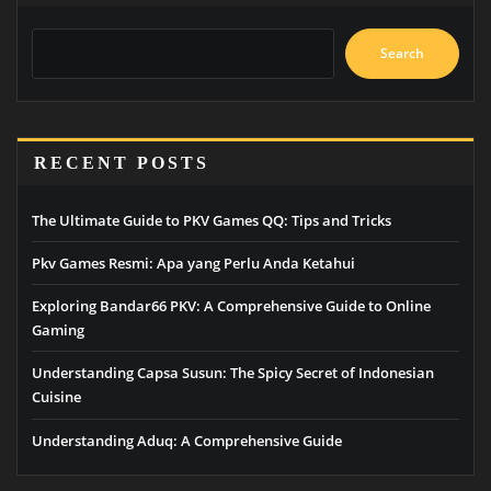
Search
RECENT POSTS
The Ultimate Guide to PKV Games QQ: Tips and Tricks
Pkv Games Resmi: Apa yang Perlu Anda Ketahui
Exploring Bandar66 PKV: A Comprehensive Guide to Online
Gaming
Understanding Capsa Susun: The Spicy Secret of Indonesian
Cuisine
Understanding Aduq: A Comprehensive Guide