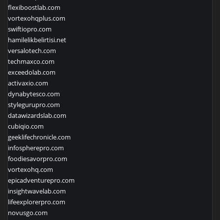
flexiboostlab.com
vortexohqplus.com
swiftiopro.com
hamilelikbelirtisi.net
versalotech.com
techmaxco.com
exceedolab.com
activaxio.com
dynabytesco.com
stylegurupro.com
datawizardslab.com
cubiqio.com
geeklifechronicle.com
infospherepro.com
foodiesavorpro.com
vortexohq.com
epicadventurepro.com
insightwavelab.com
lifeexplorerpro.com
novusgo.com