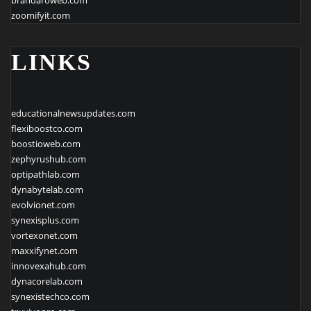
brandaroweb.com
zoomifyit.com
LINKS
educationalnewsupdates.com
flexiboostco.com
boostioweb.com
zephyrushub.com
optipathlab.com
dynabytelab.com
evolvionet.com
synexisplus.com
vortexonet.com
maxxifynet.com
innovexahub.com
dynacorelab.com
synexistechco.com