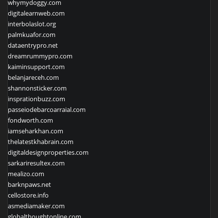
whymydoggy.com
digitalearnweb.com
interbolaslot.org
palmkuafor.com
dataentrypro.net
dreamrummypro.com
kaiminsupport.com
belanjareceh.com
shannonsticker.com
insprationbuzz.com
passeiodebarcoarraial.com
fondworth.com
iamseharkhan.com
thelatestkhabrain.com
digitaldesignproperties.com
sarkariresultex.com
mealizo.com
barknpaws.net
cellostore.info
asmediamaker.com
globalthoughtonline.com