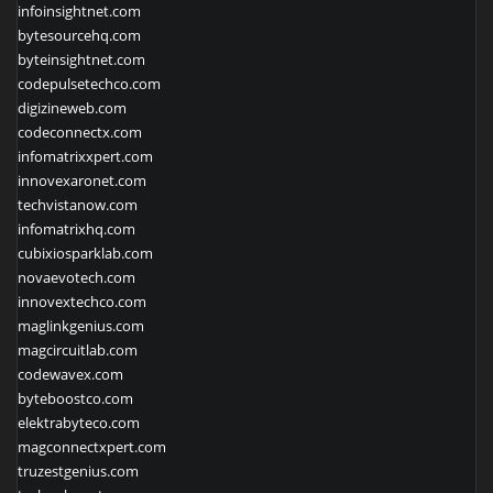
infoinsightnet.com
bytesourcehq.com
byteinsightnet.com
codepulsetechco.com
digizineweb.com
codeconnectx.com
infomatrixxpert.com
innovexaronet.com
techvistanow.com
infomatrixhq.com
cubixiosparklab.com
novaevotech.com
innovextechco.com
maglinkgenius.com
magcircuitlab.com
codewavex.com
byteboostco.com
elektrabyteco.com
magconnectxpert.com
truzestgenius.com