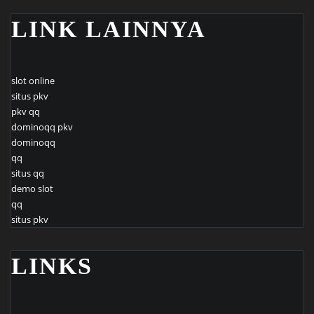
LINK LAINNYA
slot online
situs pkv
pkv qq
dominoqq pkv
dominoqq
qq
situs qq
demo slot
qq
situs pkv
LINKS