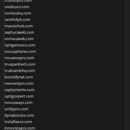
truvivopro.com
vividusco.com
vortexahq.com
zenithifyit.com
maxxiohub.com
zephyraweb.com
vortexaweb.com
optigeniusco.com
novuspherex.com
novaevopro.com
trusparktech.com
trubrandzhq.com
boostifynet.com
nexventpro.com
zephyrtechx.com
optigoxpert.com
novuswayz.com
actifypro.com
dynaboostx.com
instaflexco.com
innovistapro.com