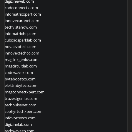
digizineweb.com
codeconnectx.com
infomatrixxpert.com
innovexaronet.com
techvistanow.com
infomatrixhq.com
cubixiosparklab.com
novaevotech.com
innovextechco.com
maglinkgenius.com
magcircuitlab.com
codewavex.com
byteboostco.com
elektrabyteco.com
magconnectxpert.com
truzestgenius.com
techpulsenet.com
zephyrtechxpert.com
infovortexco.com
digizinelab.com
techwavego.com