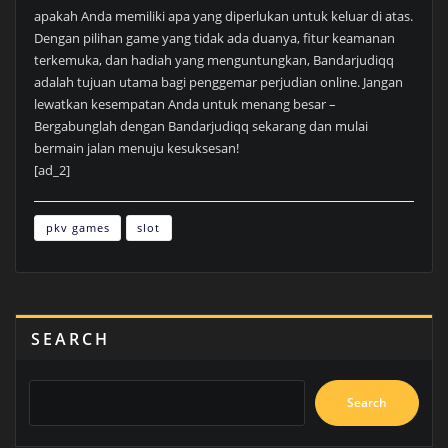
apakah Anda memiliki apa yang diperlukan untuk keluar di atas.
Dengan pilihan game yang tidak ada duanya, fitur keamanan
terkemuka, dan hadiah yang menguntungkan, Bandarjudiqq
adalah tujuan utama bagi penggemar perjudian online. Jangan
lewatkan kesempatan Anda untuk menang besar –
Bergabunglah dengan Bandarjudiqq sekarang dan mulai
bermain jalan menuju kesuksesan!
[ad_2]
pkv games
slot
SEARCH
Search