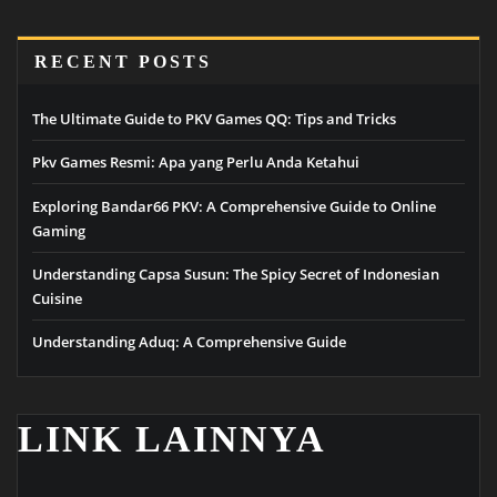
RECENT POSTS
The Ultimate Guide to PKV Games QQ: Tips and Tricks
Pkv Games Resmi: Apa yang Perlu Anda Ketahui
Exploring Bandar66 PKV: A Comprehensive Guide to Online
Gaming
Understanding Capsa Susun: The Spicy Secret of Indonesian
Cuisine
Understanding Aduq: A Comprehensive Guide
LINK LAINNYA