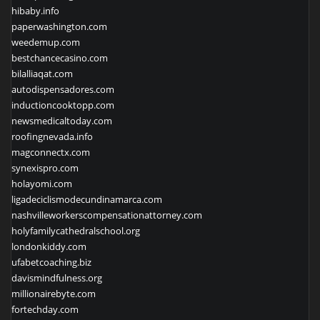
hibaby.info
paperwashington.com
weedemup.com
bestchancecasino.com
bilalliaqat.com
autodispensadores.com
inductioncooktopp.com
newsmedicaltoday.com
roofingnevada.info
magconnectx.com
synexispro.com
holayomi.com
ligadeciclismodecundinamarca.com
nashvilleworkerscompensationattorney.com
holyfamilycathedralschool.org
londonkiddy.com
ufabetcoaching.biz
davismindfulness.org
millionairebyte.com
fortechday.com