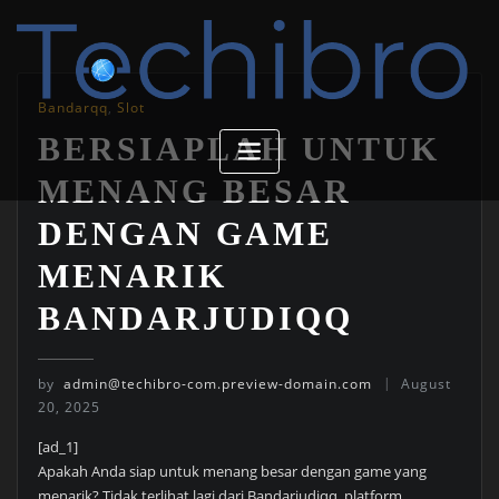
Skip
to
content
Bandarqq
,
Slot
BERSIAPLAH UNTUK
MENANG BESAR
DENGAN GAME
MENARIK
BANDARJUDIQQ
by
admin@techibro-com.preview-domain.com
August
20, 2025
[ad_1]
Apakah Anda siap untuk menang besar dengan game yang
menarik? Tidak terlihat lagi dari Bandarjudiqq, platform