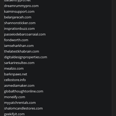
dreamrummypro.com
kaiminsupport.com
belanjareceh.com
shannonsticker.com
insprationbuzz.com
passeiodebarcoarraial.com
fondworth.com
iamseharkhan.com
thelatestkhabrain.com
digitaldesignproperties.com
sarkariresultex.com
mealizo.com
barknpaws.net
cellostore.info
asmediamaker.com
globalthoughtonline.com
moneiify.com
myyatchrentals.com
shalomcandlestores.com
geekifyit.com