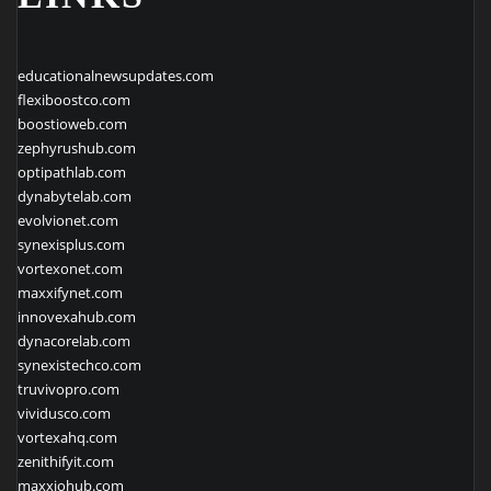
educationalnewsupdates.com
flexiboostco.com
boostioweb.com
zephyrushub.com
optipathlab.com
dynabytelab.com
evolvionet.com
synexisplus.com
vortexonet.com
maxxifynet.com
innovexahub.com
dynacorelab.com
synexistechco.com
truvivopro.com
vividusco.com
vortexahq.com
zenithifyit.com
maxxiohub.com