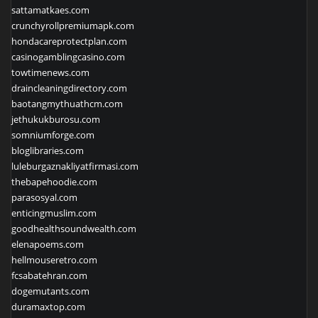
sattamatkaes.com
crunchyrollpremiumapk.com
hondacareprotectplan.com
casinogamblingcasino.com
towtimenews.com
draincleaningdirectory.com
baotangmythuathcm.com
jethukukburosu.com
somniumforge.com
bloglibraries.com
luleburgaznakliyatfirmasi.com
thebapehoodie.com
parasosyal.com
enticingmuslim.com
goodhealthsoundwealth.com
elenapoems.com
hellmouseretro.com
fcsabatehran.com
dogemutants.com
duramaxtop.com