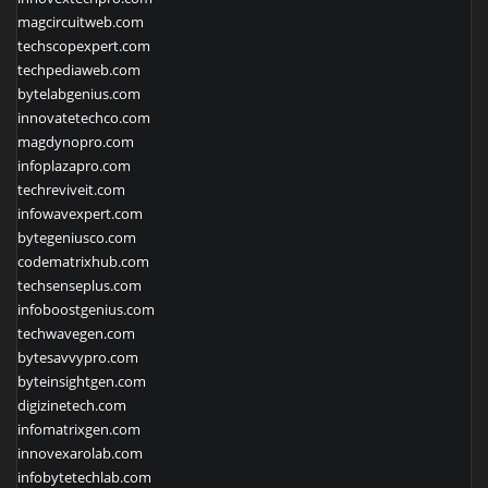
magcircuitweb.com
techscopexpert.com
techpediaweb.com
bytelabgenius.com
innovatetechco.com
magdynopro.com
infoplazapro.com
techreviveit.com
infowavexpert.com
bytegeniusco.com
codematrixhub.com
techsenseplus.com
infoboostgenius.com
techwavegen.com
bytesavvypro.com
byteinsightgen.com
digizinetech.com
infomatrixgen.com
innovexarolab.com
infobytetechlab.com